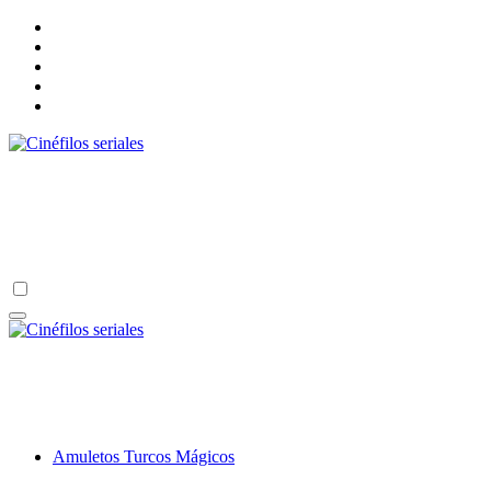
Ir
al
contenido
Cinéfilos seriales
Un lugar para los amantes de las series, películas, novelas y algo
más.
Cinéfilos seriales
Un lugar para los amantes de las series, películas, novelas y algo
más.
Amuletos Turcos Mágicos