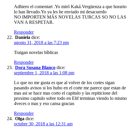
Adhiero el comentart .Yo miró Kaká.Vergüenza a que horario
lo han llevado.Yo ya les he enviado mi desacuerdo
NO IMPORTEN MÁS NOVELAS TURCAS SO NO LAS
VAN A RESPETAR.
Responder
Daniela
dice:
agosto 31, 2018 a las 7:23 pm
Traigan novelas bíblicas
Responder
Dora Susana Blanco
dice:
septiembre 1, 2018 a las 1:08 pm
Lo que no me gusta es que al volver de los cortes sigan
pasando avisos si los hubo en el corte me parece que estan de
mas asi se hace mas corto el capitulo y las repiticione del
proximo capitulo sobre todo en Elif terminas viendo lo mismo
4veces o mas y eso cansa gracias
Responder
Olga
dice:
octubre 30, 2018 a las 12:31 am