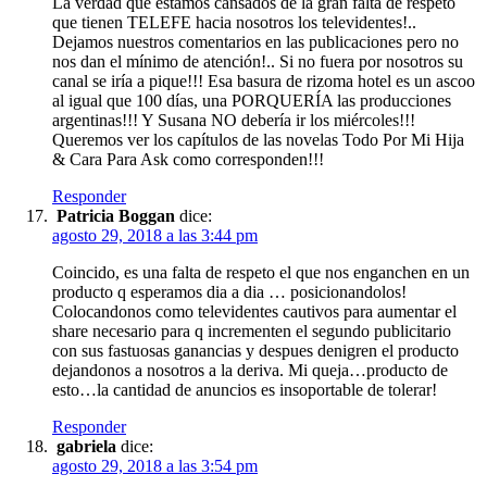
La verdad que estamos cansados de la gran falta de respeto
que tienen TELEFE hacia nosotros los televidentes!..
Dejamos nuestros comentarios en las publicaciones pero no
nos dan el mínimo de atención!.. Si no fuera por nosotros su
canal se iría a pique!!! Esa basura de rizoma hotel es un ascoo
al igual que 100 días, una PORQUERÍA las producciones
argentinas!!! Y Susana NO debería ir los miércoles!!!
Queremos ver los capítulos de las novelas Todo Por Mi Hija
& Cara Para Ask como corresponden!!!
Responder
Patricia Boggan
dice:
agosto 29, 2018 a las 3:44 pm
Coincido, es una falta de respeto el que nos enganchen en un
producto q esperamos dia a dia … posicionandolos!
Colocandonos como televidentes cautivos para aumentar el
share necesario para q incrementen el segundo publicitario
con sus fastuosas ganancias y despues denigren el producto
dejandonos a nosotros a la deriva. Mi queja…producto de
esto…la cantidad de anuncios es insoportable de tolerar!
Responder
gabriela
dice:
agosto 29, 2018 a las 3:54 pm