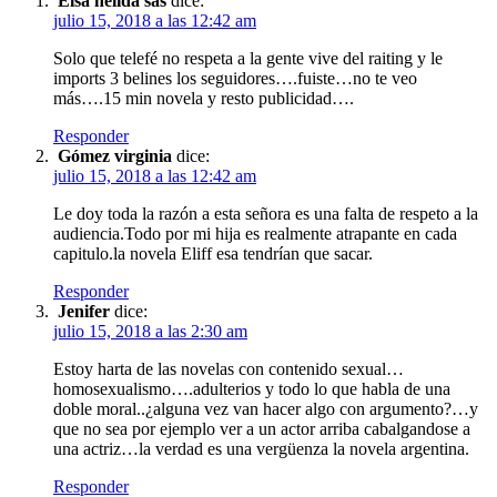
Elsa nelida sas
dice:
julio 15, 2018 a las 12:42 am
Solo que telefé no respeta a la gente vive del raiting y le
imports 3 belines los seguidores….fuiste…no te veo
más….15 min novela y resto publicidad….
Responder
Gómez virginia
dice:
julio 15, 2018 a las 12:42 am
Le doy toda la razón a esta señora es una falta de respeto a la
audiencia.Todo por mi hija es realmente atrapante en cada
capitulo.la novela Eliff esa tendrían que sacar.
Responder
Jenifer
dice:
julio 15, 2018 a las 2:30 am
Estoy harta de las novelas con contenido sexual…
homosexualismo….adulterios y todo lo que habla de una
doble moral..¿alguna vez van hacer algo con argumento?…y
que no sea por ejemplo ver a un actor arriba cabalgandose a
una actriz…la verdad es una vergüenza la novela argentina.
Responder