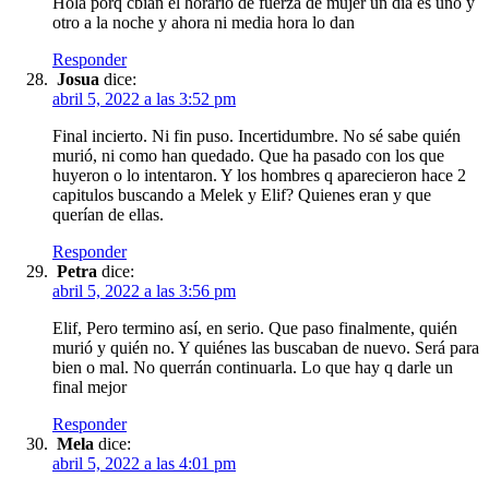
Hola porq cbian el horario de fuerza de mujer un dia es uno y
otro a la noche y ahora ni media hora lo dan
Responder
Josua
dice:
abril 5, 2022 a las 3:52 pm
Final incierto. Ni fin puso. Incertidumbre. No sé sabe quién
murió, ni como han quedado. Que ha pasado con los que
huyeron o lo intentaron. Y los hombres q aparecieron hace 2
capitulos buscando a Melek y Elif? Quienes eran y que
querían de ellas.
Responder
Petra
dice:
abril 5, 2022 a las 3:56 pm
Elif, Pero termino así, en serio. Que paso finalmente, quién
murió y quién no. Y quiénes las buscaban de nuevo. Será para
bien o mal. No querrán continuarla. Lo que hay q darle un
final mejor
Responder
Mela
dice:
abril 5, 2022 a las 4:01 pm