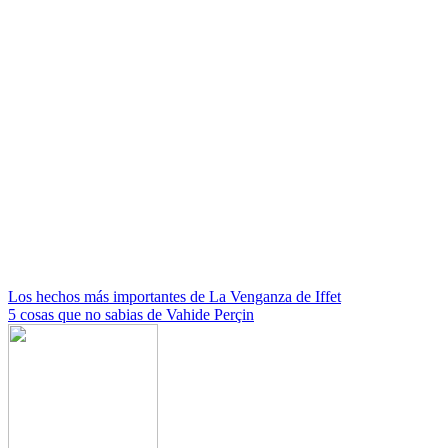
Navegación
Los hechos más importantes de La Venganza de Iffet
5 cosas que no sabias de Vahide Perçin
de
entradas