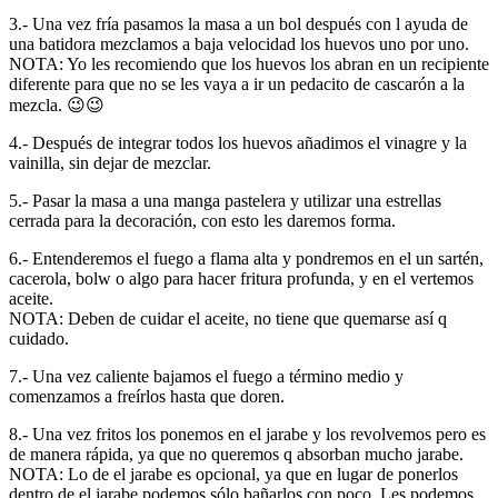
3.- Una vez fría pasamos la masa a un bol después con l ayuda de
una batidora mezclamos a baja velocidad los huevos uno por uno.
NOTA: Yo les recomiendo que los huevos los abran en un recipiente
diferente para que no se les vaya a ir un pedacito de cascarón a la
mezcla.
😉
😉
4.- Después de integrar todos los huevos añadimos el vinagre y la
vainilla, sin dejar de mezclar.
5.- Pasar la masa a una manga pastelera y utilizar una estrellas
cerrada para la decoración, con esto les daremos forma.
6.- Entenderemos el fuego a flama alta y pondremos en el un sartén,
cacerola, bolw o algo para hacer fritura profunda, y en el vertemos
aceite.
NOTA: Deben de cuidar el aceite, no tiene que quemarse así q
cuidado.
7.- Una vez caliente bajamos el fuego a término medio y
comenzamos a freírlos hasta que doren.
8.- Una vez fritos los ponemos en el jarabe y los revolvemos pero es
de manera rápida, ya que no queremos q absorban mucho jarabe.
NOTA: Lo de el jarabe es opcional, ya que en lugar de ponerlos
dentro de el jarabe podemos sólo bañarlos con poco. Les podemos