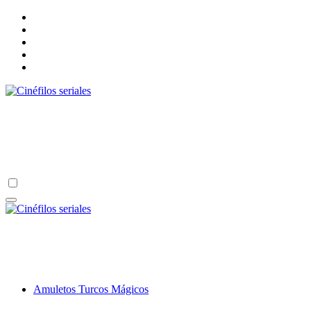
Ir
al
contenido
Cinéfilos seriales
Un lugar para los amantes de las series, películas, novelas y algo
más.
Cinéfilos seriales
Un lugar para los amantes de las series, películas, novelas y algo
más.
Amuletos Turcos Mágicos