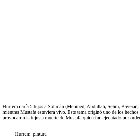
Hürrem daría 5 hijos a Solimán (Mehmed, Abdullah, Selim, Bayezid, Cihangir) y una hija (Mihrimah) pero más allá de tener el cariño incondicional de Suleimán, ninguno podría entrar al trono por pleno derecho
mientras Mustafa estuviera vivo. Este tema originó uno de los hechos
provocaron la injusta muerte de Mustafa quien fue ejecutado por orden
Hurrem, pintura