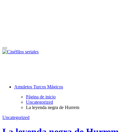
Cinéfilos seriales
Un lugar para los amantes de las series, películas, novelas y algo más.
Amuletos Turcos Mágicos
Página de inicio
Uncategorized
La leyenda negra de Hurrem
Uncategorized
La leyenda negra de Hurrem