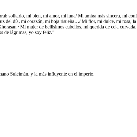
ab solitario, mi bien, mi amor, mi luna/ Mi amiga más sincera, mi conf
luz del día, mi corazón, mi hoja risueña…/ Mi flor, mi dulce, mi rosa,
orasan / Mi mujer de bellísimos cabellos, mi querida de ceja curvada, 
 de lágrimas, yo soy feliz.”
omano Suleimán, y la más influyente en el imperio.