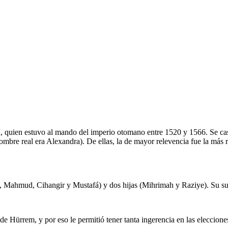
n I, quien estuvo al mando del imperio otomano entre 1520 y 1566. Se 
re real era Alexandra). De ellas, la de mayor relevencia fue la más r
Mahmud, Cihangir y Mustafá) y dos hijas (Mihrimah y Raziye). Su susti
 Hürrem, y por eso le permitió tener tanta ingerencia en las eleccione