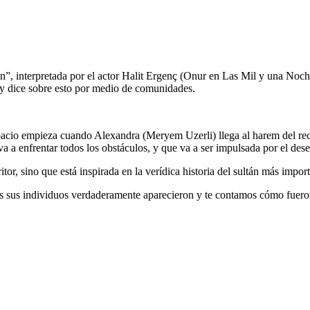
án”, interpretada por el actor Halit Ergenç (Onur en Las Mil y una Noch
o y dice sobre esto por medio de comunidades.
pacio empieza cuando Alexandra (Meryem Uzerli) llega al harem del re
 a enfrentar todos los obstáculos, y que va a ser impulsada por el dese
critor, sino que está inspirada en la verídica historia del sultán más imp
 sus individuos verdaderamente aparecieron y te contamos cómo fueron e