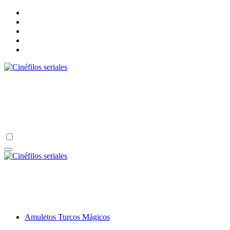
Ir
al
contenido
Cinéfilos seriales
Un lugar para los amantes de las series, películas, novelas y algo más.
Cinéfilos seriales
Un lugar para los amantes de las series, películas, novelas y algo más.
Amuletos Turcos Mágicos