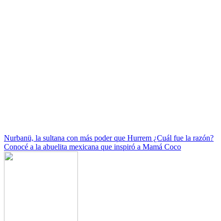
Navegación
Nurbanü, la sultana con más poder que Hurrem ¿Cuál fue la razón?
Conocé a la abuelita mexicana que inspiró a Mamá Coco
de
entradas