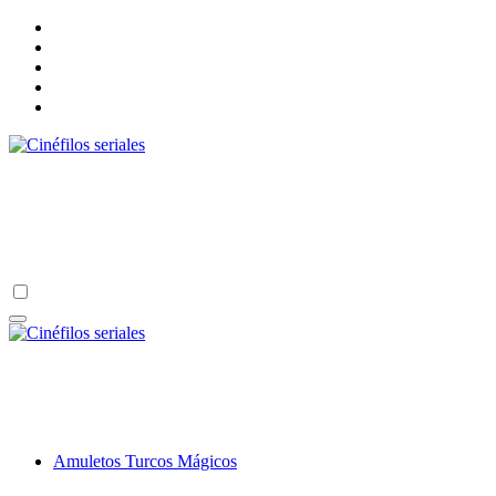
Ir
al
contenido
Cinéfilos seriales
Un lugar para los amantes de las series, películas, novelas y algo
más.
Cinéfilos seriales
Un lugar para los amantes de las series, películas, novelas y algo
más.
Amuletos Turcos Mágicos